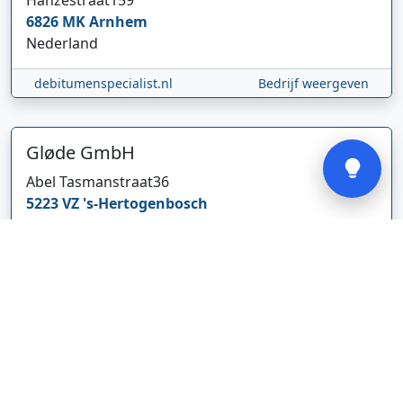
Hanzestraat
159
6826 MK
Arnhem
Nederland
debitumenspecialist.nl
Bedrijf weergeven
Verstuur
Gløde GmbH
Abel Tasmanstraat
36
5223 VZ
's-Hertogenbosch
Nederland
glodebeheiztekleidung.de/
Bedrijf weergeven
CBDolie.nl
Laan ten Roode
2
5711 GC
Someren