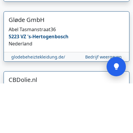
Gløde GmbH
Abel Tasmanstraat
36
5223 VZ
's-Hertogenbosch
Nederland
Verstuur
glodebeheiztekleidung.de/
Bedrijf weergeven
CBDolie.nl
Laan ten Roode
2
5711 GC
Someren
Nederland
www.cbdolie.nl/
Bedrijf weergeven