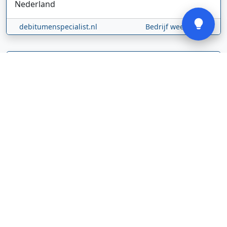
Verstuur
Nederland
debitumenspecialist.nl
Bedrijf weergeven
Gløde GmbH
Abel Tasmanstraat
36
5223 VZ
's-Hertogenbosch
Nederland
glodebeheiztekleidung.de/
Bedrijf weergeven
CBDolie.nl
Laan ten Roode
2
5711 GC
Someren
Nederland