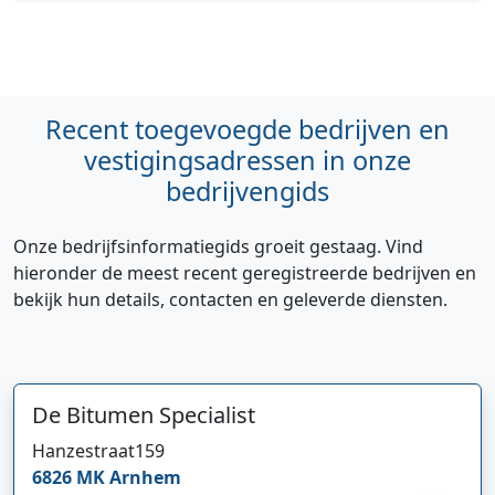
Recent toegevoegde bedrijven en
vestigingsadressen in onze
bedrijvengids
Onze bedrijfsinformatiegids groeit gestaag. Vind
hieronder de meest recent geregistreerde bedrijven en
Hi 👋 We horen graag uw feedback!
bekijk hun details, contacten en geleverde diensten.
De Bitumen Specialist
Hanzestraat
159
6826 MK
Arnhem