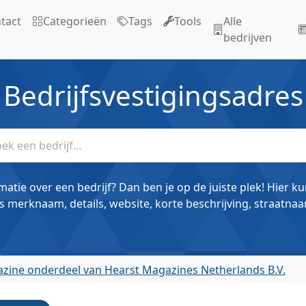
tact
Categorieën
Tags
Tools
Alle
bedrijven
Bedrijfsvestigingsadres
matie over een bedrijf? Dan ben je op de juiste plek! Hier k
s merknaam, details, website, korte beschrijving, straatnaa
zine onderdeel van Hearst Magazines Netherlands B.V.