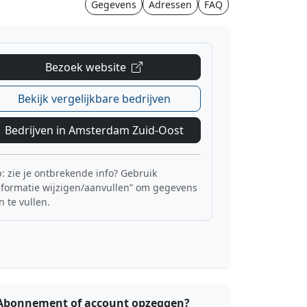
Gegevens
Adressen
FAQ
Bezoek website
Bekijk vergelijkbare bedrijven
Bedrijven in Amsterdam Zuid-Oost
p: zie je ontbrekende info? Gebruik
nformatie wijzigen/aanvullen” om gegevens
n te vullen.
Abonnement of account opzeggen?