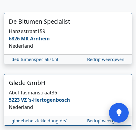
De Bitumen Specialist
Hanzestraat
159
6826 MK
Arnhem
Hi 👋 We horen graag uw feedback!
Nederland
debitumenspecialist.nl
Bedrijf weergeven
Gløde GmbH
Abel Tasmanstraat
36
5223 VZ
's-Hertogenbosch
Verstuur
Nederland
glodebeheiztekleidung.de/
Bedrijf weergeven