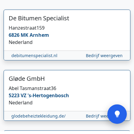
De Bitumen Specialist
Hanzestraat
159
6826 MK
Arnhem
Nederland
Hi 👋 We horen graag uw feedback!
debitumenspecialist.nl
Bedrijf weergeven
Gløde GmbH
Abel Tasmanstraat
36
5223 VZ
's-Hertogenbosch
Verstuur
Nederland
glodebeheiztekleidung.de/
Bedrijf weergeven