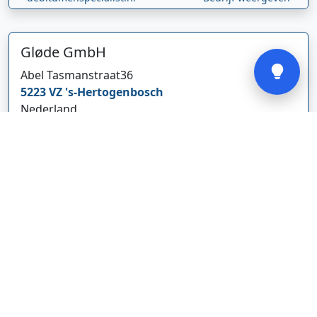
Verstuur
Gløde GmbH
Abel Tasmanstraat
36
5223 VZ
's-Hertogenbosch
Nederland
glodebeheiztekleidung.de/
Bedrijf weergeven
CBDolie.nl
Laan ten Roode
2
5711 GC
Someren
Nederland
www.cbdolie.nl/
Bedrijf weergeven