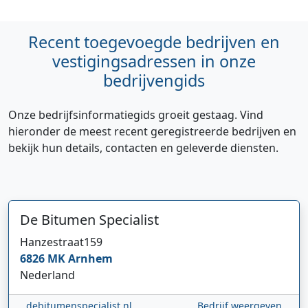
Recent toegevoegde bedrijven en
vestigingsadressen in onze
bedrijvengids
Onze bedrijfsinformatiegids groeit gestaag. Vind
hieronder de meest recent geregistreerde bedrijven en
bekijk hun details, contacten en geleverde diensten.
De Bitumen Specialist
Hi 👋 We horen graag uw feedback!
Hanzestraat
159
6826 MK
Arnhem
Nederland
debitumenspecialist.nl
Bedrijf weergeven