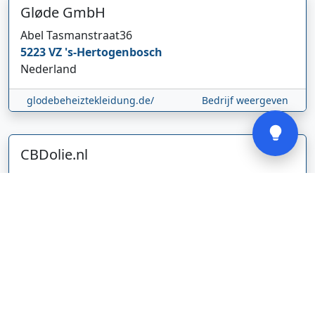
Gløde GmbH
Abel Tasmanstraat
36
5223 VZ
's-Hertogenbosch
Nederland
glodebeheiztekleidung.de/
Bedrijf weergeven
Verstuur
CBDolie.nl
Laan ten Roode
2
5711 GC
Someren
Nederland
www.cbdolie.nl/
Bedrijf weergeven
MOBPARTSTORE