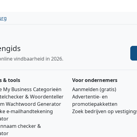
urg
engids
online vindbaarheid in 2026.
s & tools
Voor ondernemers
e My Business Categorieën
Aanmelden (gratis)
telchecker & Woordenteller
Advertentie‑ en
m Wachtwoord Generator
promotiepakketten
jke e‑mailhandtekening
Zoek bedrijven op vestigin
ator
nnaam checker &
ator