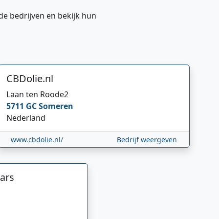
de bedrijven en bekijk hun
CBDolie.nl
Laan ten Roode
2
5711 GC
Someren
Nederland
www.cbdolie.nl/
Bedrijf weergeven
ars