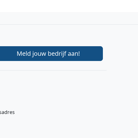
Meld jouw bedrijf aan!
gsadres
Hi 👋 We horen graag uw feedback!