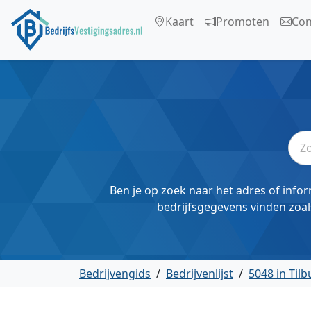
Kaart
Promoten
Con
Ben je op zoek naar het adres of infor
bedrijfsgegevens vinden zoal
Bedrijvengids
/
Bedrijvenlijst
/
5048 in Tilb