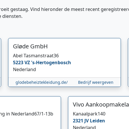
roeit gestaag. Vind hieronder de meest recent geregistreer
e diensten.
Gløde GmbH
Abel Tasmanstraat
36
5223 VZ
's-Hertogenbosch
Nederland
glodebeheiztekleidung.de/
Bedrijf weergeven
Vivo Aankoopmakela
ing in Nederland
67/1-13b
Kanaalpark
140
2321 JV
Leiden
Nederland