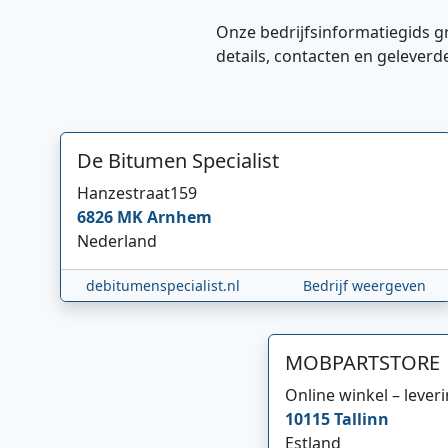
Onze bedrijfsinformatiegids g
details, contacten en geleverd
De Bitumen Specialist
Hanzestraat
159
6826 MK
Arnhem
Nederland
debitumenspecialist.nl
Bedrijf weergeven
MOBPARTSTORE
Online winkel – lever
10115
Tallinn
Estland