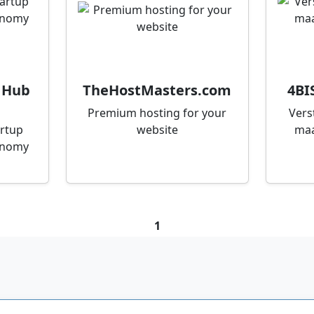
 Hub
TheHostMasters.com
4BI
Premium hosting for your
Vers
artup
website
maa
onomy
1