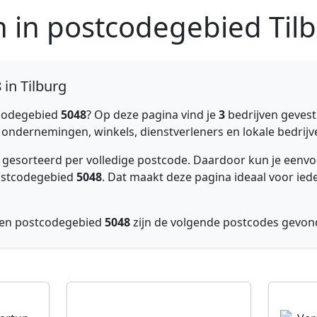
n in postcodegebied Til
 in Tilburg
codegebied
5048
? Op deze pagina vind je
3
bedrijven gevest
 ondernemingen, winkels, dienstverleners en lokale bedrijven
jk gesorteerd per volledige postcode. Daardoor kun je ee
postcodegebied
5048
. Dat maakt deze pagina ideaal voor ied
nen postcodegebied
5048
zijn de volgende postcodes gevo