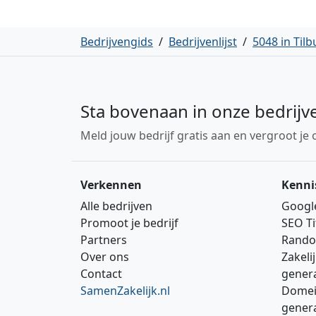
Bedrijvengids
/
Bedrijvenlijst
/
5048 in Tilb
Sta bovenaan in onze bedrijv
Meld jouw bedrijf gratis aan en vergroot je 
Verkennen
Kenni
Alle bedrijven
Googl
Promoot je bedrijf
SEO Ti
Partners
Rando
Over ons
Zakeli
Contact
gener
SamenZakelijk.nl
Domei
gener