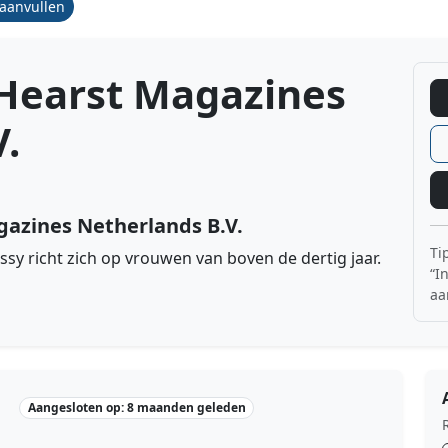
/aanvullen
 Hearst Magazines
.
gazines Netherlands B.V.
Ti
sy richt zich op vrouwen van boven de dertig jaar.
“I
aa
Aangesloten op: 8 maanden geleden