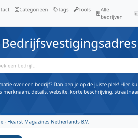
tact
Categorieën
Tags
Tools
Alle
bedrijven
Bedrijfsvestigingsadres
matie over een bedrijf? Dan ben je op de juiste plek! Hier k
s merknaam, details, website, korte beschrijving, straatnaa
e - Hearst Magazines Netherlands B.V.