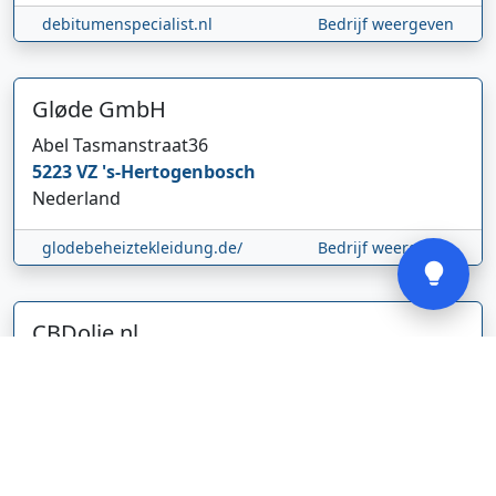
Hi 👋 We horen graag uw feedback!
debitumenspecialist.nl
Bedrijf weergeven
Gløde GmbH
Abel Tasmanstraat
36
5223 VZ
's-Hertogenbosch
Nederland
Verstuur
glodebeheiztekleidung.de/
Bedrijf weergeven
CBDolie.nl
Laan ten Roode
2
5711 GC
Someren
Nederland
www.cbdolie.nl/
Bedrijf weergeven