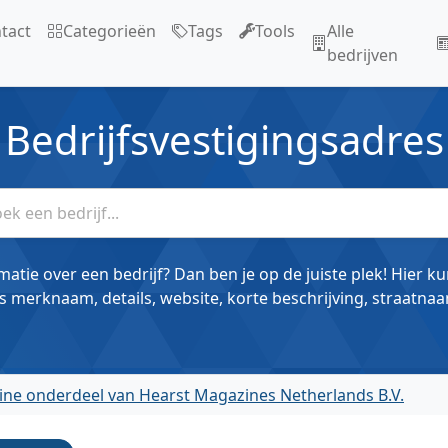
tact
Categorieën
Tags
Tools
Alle
bedrijven
Bedrijfsvestigingsadres
matie over een bedrijf? Dan ben je op de juiste plek! Hier k
s merknaam, details, website, korte beschrijving, straatnaa
ne onderdeel van Hearst Magazines Netherlands B.V.