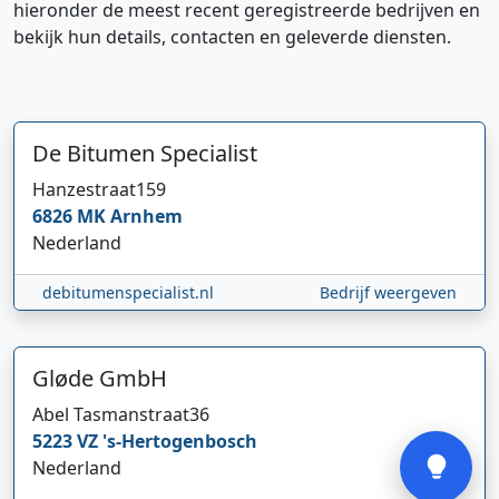
hieronder de meest recent geregistreerde bedrijven en
bekijk hun details, contacten en geleverde diensten.
De Bitumen Specialist
Hanzestraat
159
Hi 👋 We horen graag uw feedback!
6826 MK
Arnhem
Nederland
debitumenspecialist.nl
Bedrijf weergeven
Gløde GmbH
Abel Tasmanstraat
36
Verstuur
5223 VZ
's-Hertogenbosch
Nederland