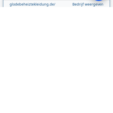
glodebeheiztekleidung.de/
Bedrijf weergeven
CBDolie.nl
Laan ten Roode
2
5711 GC
Someren
Nederland
www.cbdolie.nl/
Bedrijf weergeven
MOBPARTSTORE
Online winkel – levering in Nederland
67/1-13b
10115
Tallinn
Estland
www.mobpartstore.nl/
Bedrijf weergeven