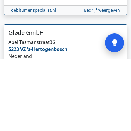
debitumenspecialist.nl
Bedrijf weergeven
Verstuur
Gløde GmbH
Abel Tasmanstraat
36
5223 VZ
's-Hertogenbosch
Nederland
glodebeheiztekleidung.de/
Bedrijf weergeven
CBDolie.nl
Laan ten Roode
2
5711 GC
Someren
Nederland
www.cbdolie.nl/
Bedrijf weergeven