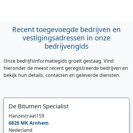
Recent toegevoegde bedrijven en
vestigingsadressen in onze
bedrijvengids
Onze bedrijfsinformatiegids groeit gestaag. Vind
hieronder de meest recent geregistreerde bedrijven en
bekijk hun details, contacten en geleverde diensten.
De Bitumen Specialist
Hi 👋 We horen graag uw feedback!
Hanzestraat
159
6826 MK
Arnhem
Nederland