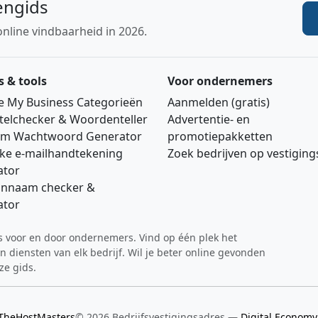
engids
online vindbaarheid in 2026.
s & tools
Voor ondernemers
e My Business Categorieën
Aanmelden (gratis)
telchecker & Woordenteller
Advertentie‑ en
m Wachtwoord Generator
promotiepakketten
jke e‑mailhandtekening
Zoek bedrijven op vestigin
ator
nnaam checker &
ator
ds voor en door ondernemers. Vind op één plek het
 diensten van elk bedrijf. Wil je beter online gevonden
ze gids.
TheHostMasters
© 2026 Bedrijfsvestigingsadres —
Digital Econom