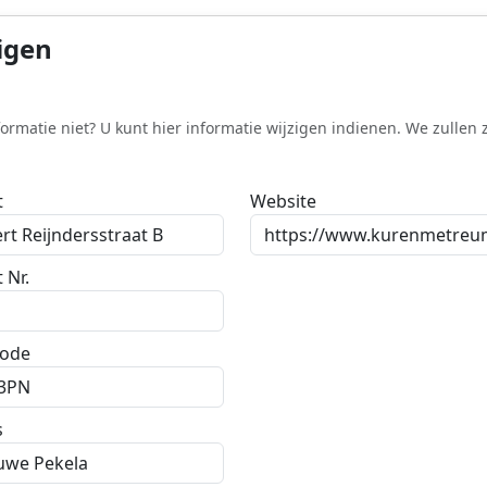
igen
formatie niet? U kunt hier informatie wijzigen indienen. We zullen 
t
Website
 Nr.
code
s