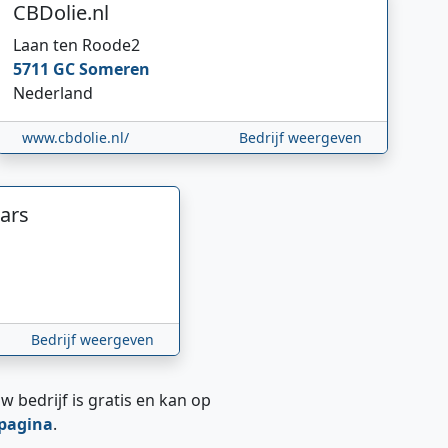
CBDolie.nl
Laan ten Roode
2
5711 GC
Someren
Nederland
www.cbdolie.nl/
Bedrijf weergeven
ars
Bedrijf weergeven
w bedrijf is gratis en kan op
epagina
.