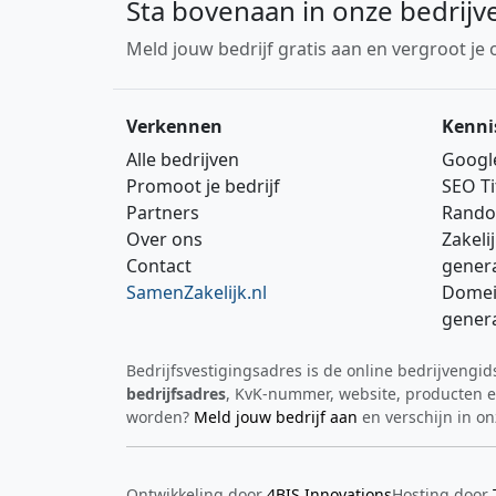
Sta bovenaan in onze bedrijv
Meld jouw bedrijf gratis aan en vergroot je 
Verkennen
Kenni
Alle bedrijven
Googl
Promoot je bedrijf
SEO Ti
Partners
Rando
Over ons
Zakeli
Contact
gener
SamenZakelijk.nl
Domei
gener
Bedrijfsvestigingsadres is de online bedrijvengi
bedrijfsadres
, KvK‑nummer, website, producten en
worden?
Meld jouw bedrijf aan
en verschijn in on
Ontwikkeling door
4BIS Innovations
Hosting door