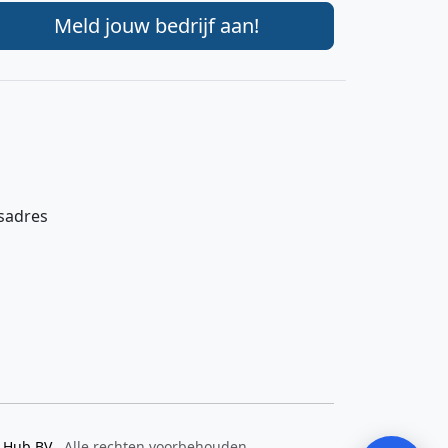
Meld jouw bedrijf aan!
gsadres
Hi 👋 We horen graag uw feedback!
Verstuur
y Hub BV
. Alle rechten voorbehouden.