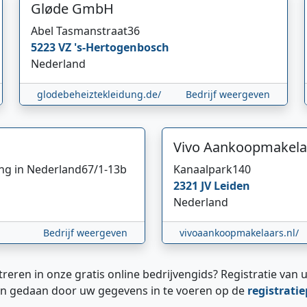
Gløde GmbH
Abel Tasmanstraat
36
5223 VZ
's-Hertogenbosch
Nederland
glodebeheiztekleidung.de/
Bedrijf weergeven
Vivo Aankoopmakela
ing in Nederland
67/1-13b
Kanaalpark
140
2321 JV
Leiden
Nederland
Bedrijf weergeven
vivoaankoopmakelaars.nl/
treren in onze gratis online bedrijvengids? Registratie van u
n gedaan door uw gegevens in te voeren op de
registrati