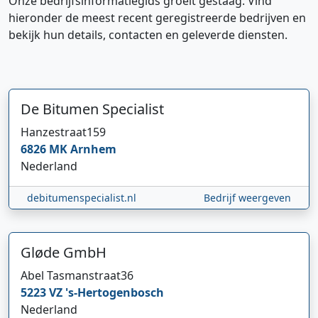
Onze bedrijfsinformatiegids groeit gestaag. Vind
hieronder de meest recent geregistreerde bedrijven en
bekijk hun details, contacten en geleverde diensten.
De Bitumen Specialist
Hanzestraat
159
6826 MK
Arnhem
Nederland
debitumenspecialist.nl
Bedrijf weergeven
Gløde GmbH
Abel Tasmanstraat
36
5223 VZ
's-Hertogenbosch
Nederland