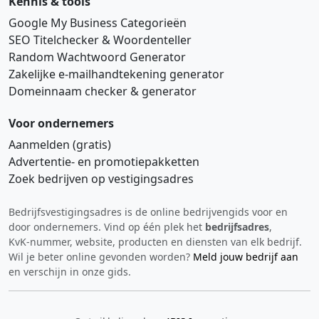
Kennis & tools
Google My Business Categorieën
SEO Titelchecker & Woordenteller
Random Wachtwoord Generator
Zakelijke e‑mailhandtekening generator
Domeinnaam checker & generator
Voor ondernemers
Aanmelden (gratis)
Advertentie‑ en promotiepakketten
Zoek bedrijven op vestigingsadres
Bedrijfsvestigingsadres is de online bedrijvengids voor en
Hi 👋 We horen graag uw feedback!
door ondernemers. Vind op één plek het
bedrijfsadres
,
KvK‑nummer, website, producten en diensten van elk bedrijf.
Wil je beter online gevonden worden?
Meld jouw bedrijf aan
en verschijn in onze gids.