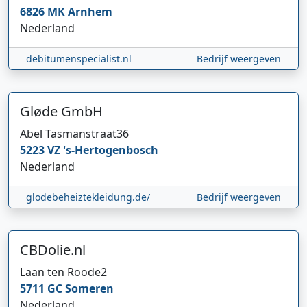
6826 MK
Arnhem
Nederland
debitumenspecialist.nl
Bedrijf weergeven
Gløde GmbH
Abel Tasmanstraat
36
5223 VZ
's-Hertogenbosch
Nederland
glodebeheiztekleidung.de/
Bedrijf weergeven
CBDolie.nl
Laan ten Roode
2
5711 GC
Someren
Nederland