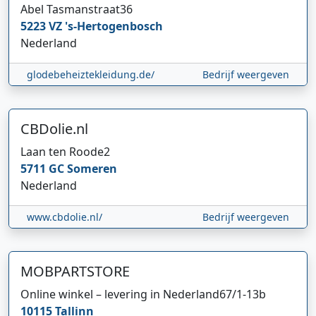
Abel Tasmanstraat
36
5223 VZ
's-Hertogenbosch
Nederland
glodebeheiztekleidung.de/
Bedrijf weergeven
CBDolie.nl
Laan ten Roode
2
5711 GC
Someren
Nederland
www.cbdolie.nl/
Bedrijf weergeven
MOBPARTSTORE
Online winkel – levering in Nederland
67/1-13b
10115
Tallinn