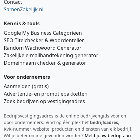
Contact
SamenZakelijk.nl
Kennis & tools
Google My Business Categorieën
SEO Titelchecker & Woordenteller
Random Wachtwoord Generator
Zakelijke e‑mailhandtekening generator
Domeinnaam checker & generator
Voor ondernemers
Aanmelden (gratis)
Advertentie‑ en promotiepakketten
Zoek bedrijven op vestigingsadres
Bedrijfsvestigingsadres is de online bedrijvengids voor en
Hi 👋 We horen graag uw feedback!
door ondernemers. Vind op één plek het
bedrijfsadres
,
KvK‑nummer, website, producten en diensten van elk bedrijf.
Wil je beter online gevonden worden?
Meld jouw bedrijf aan