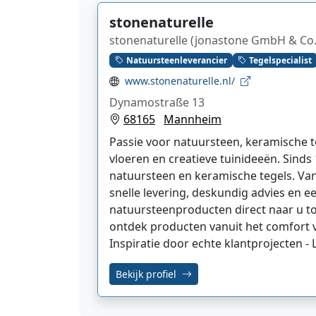
stonenaturelle
stonenaturelle (jonastone GmbH & Co.
Natuursteenleverancier
Tegelspecialist
www.stonenaturelle.nl/
Dynamostraße 13
68165
Mannheim
Passie voor natuursteen, keramische t
vloeren en creatieve tuinideeën. Sinds
natuursteen en keramische tegels. Vand
snelle levering, deskundig advies en e
natuursteenproducten direct naar u toe!
ontdek producten vanuit het comfort va
Inspiratie door echte klantprojecten - 
Bekijk profiel