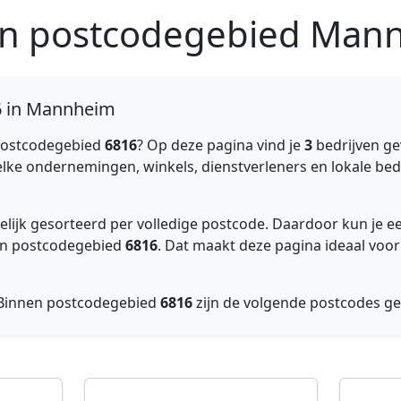
 in postcodegebied Ma
6 in Mannheim
postcodegebied
6816
? Op deze pagina vind je
3
bedrijven g
elke ondernemingen, winkels, dienstverleners en lokale bedri
telijk gesorteerd per volledige postcode. Daardoor kun je
nnen postcodegebied
6816
. Dat maakt deze pagina ideaal voor
 Binnen postcodegebied
6816
zijn de volgende postcodes g