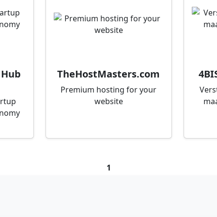
 Hub
TheHostMasters.com
4BI
Premium hosting for your
Vers
artup
website
maa
onomy
1