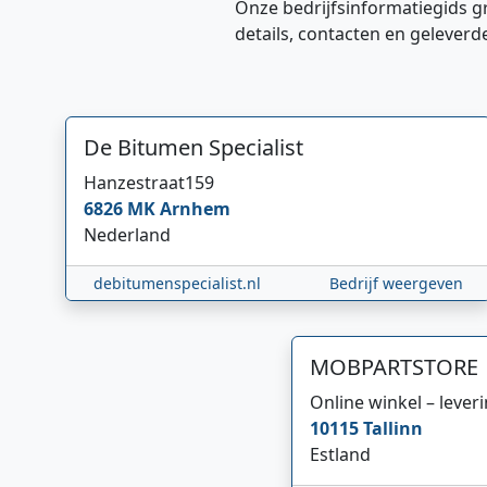
Onze bedrijfsinformatiegids g
details, contacten en geleverd
De Bitumen Specialist
Hanzestraat
159
6826 MK
Arnhem
Nederland
debitumenspecialist.nl
Bedrijf weergeven
MOBPARTSTORE
Online winkel – lever
10115
Tallinn
Estland