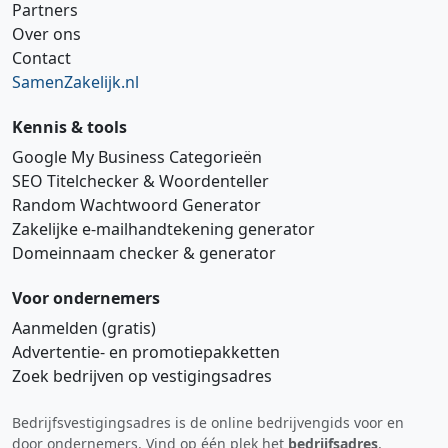
Partners
Over ons
Contact
SamenZakelijk.nl
Kennis & tools
Google My Business Categorieën
SEO Titelchecker & Woordenteller
Random Wachtwoord Generator
Zakelijke e‑mailhandtekening generator
Domeinnaam checker & generator
Voor ondernemers
Aanmelden (gratis)
Advertentie‑ en promotiepakketten
Zoek bedrijven op vestigingsadres
Bedrijfsvestigingsadres is de online bedrijvengids voor en
Hi 👋 We horen graag uw feedback!
door ondernemers. Vind op één plek het
bedrijfsadres
,