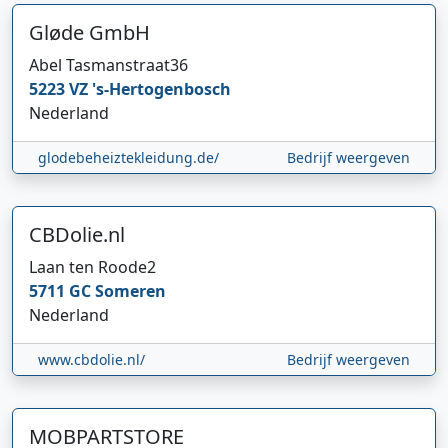
Gløde GmbH
Abel Tasmanstraat
36
5223 VZ
's-Hertogenbosch
Nederland
glodebeheiztekleidung.de/
Bedrijf weergeven
CBDolie.nl
Laan ten Roode
2
5711 GC
Someren
Nederland
www.cbdolie.nl/
Bedrijf weergeven
MOBPARTSTORE