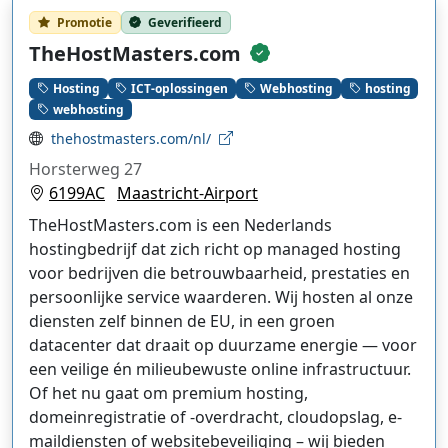
Promotie
Geverifieerd
TheHostMasters.com
Hosting
ICT-oplossingen
Webhosting
hosting
webhosting
thehostmasters.com/nl/
Horsterweg 27
6199AC
Maastricht-Airport
TheHostMasters.com is een Nederlands
hostingbedrijf dat zich richt op managed hosting
voor bedrijven die betrouwbaarheid, prestaties en
persoonlijke service waarderen. Wij hosten al onze
diensten zelf binnen de EU, in een groen
datacenter dat draait op duurzame energie — voor
een veilige én milieubewuste online infrastructuur.
Of het nu gaat om premium hosting,
domeinregistratie of -overdracht, cloudopslag, e-
maildiensten of websitebeveiliging – wij bieden