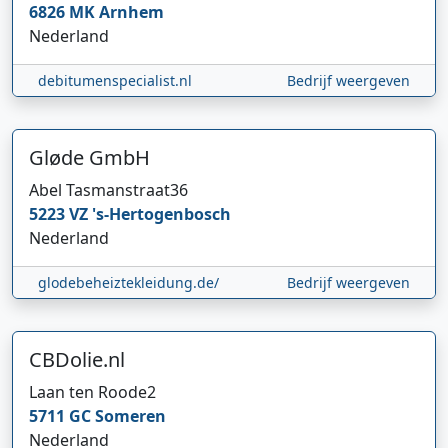
6826 MK
Arnhem
Nederland
debitumenspecialist.nl
Bedrijf weergeven
Gløde GmbH
Abel Tasmanstraat
36
5223 VZ
's-Hertogenbosch
Nederland
glodebeheiztekleidung.de/
Bedrijf weergeven
CBDolie.nl
Laan ten Roode
2
5711 GC
Someren
Nederland