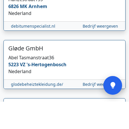
6826 MK
Arnhem
Nederland
Hi 👋 We horen graag uw feedback!
debitumenspecialist.nl
Bedrijf weergeven
Gløde GmbH
Abel Tasmanstraat
36
5223 VZ
's-Hertogenbosch
Nederland
Verstuur
glodebeheiztekleidung.de/
Bedrijf weergeven
CBDolie.nl
Laan ten Roode
2
5711 GC
Someren