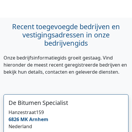
Recent toegevoegde bedrijven en
vestigingsadressen in onze
bedrijvengids
Onze bedrijfsinformatiegids groeit gestaag. Vind
hieronder de meest recent geregistreerde bedrijven en
bekijk hun details, contacten en geleverde diensten.
De Bitumen Specialist
Hi 👋 We horen graag uw feedback!
Hanzestraat
159
6826 MK
Arnhem
Nederland