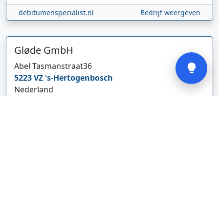
debitumenspecialist.nl
Bedrijf weergeven
Verstuur
Gløde GmbH
Abel Tasmanstraat
36
5223 VZ
's-Hertogenbosch
Nederland
glodebeheiztekleidung.de/
Bedrijf weergeven
CBDolie.nl
Laan ten Roode
2
5711 GC
Someren
Nederland
www.cbdolie.nl/
Bedrijf weergeven