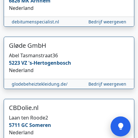
6826 MK
Arnhem
Nederland
debitumenspecialist.nl
Bedrijf weergeven
Gløde GmbH
Abel Tasmanstraat
36
Hi 👋 We horen graag uw feedback!
5223 VZ
's-Hertogenbosch
Nederland
glodebeheiztekleidung.de/
Bedrijf weergeven
CBDolie.nl
Verstuur
Laan ten Roode
2
5711 GC
Someren
Nederland