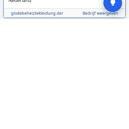
Nederland
glodebeheiztekleidung.de/
Bedrijf weergeven
CBDolie.nl
Laan ten Roode
2
5711 GC
Someren
Nederland
www.cbdolie.nl/
Bedrijf weergeven
MOBPARTSTORE
Online winkel – levering in Nederland
67/1-13b
10115
Tallinn
Estland