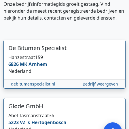
Onze bedrijfsinformatiegids groeit gestaag. Vind
hieronder de meest recent geregistreerde bedrijven en
bekijk hun details, contacten en geleverde diensten.
De Bitumen Specialist
Hanzestraat
159
6826 MK
Arnhem
Hi 👋 We horen graag uw feedback!
Nederland
debitumenspecialist.nl
Bedrijf weergeven
Gløde GmbH
Abel Tasmanstraat
36
Verstuur
5223 VZ
's-Hertogenbosch