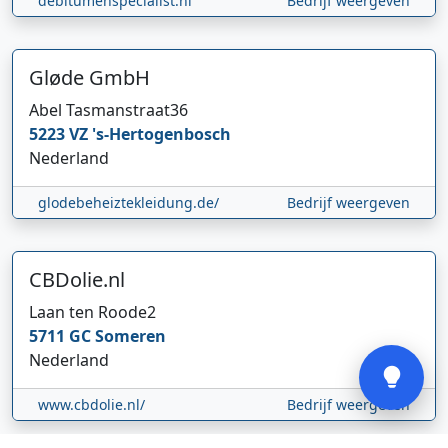
debitumenspecialist.nl
Bedrijf weergeven
Gløde GmbH
Abel Tasmanstraat
36
5223 VZ
's-Hertogenbosch
Hi 👋 We horen graag uw feedback!
Nederland
glodebeheiztekleidung.de/
Bedrijf weergeven
CBDolie.nl
Laan ten Roode
2
Verstuur
5711 GC
Someren
Nederland
www.cbdolie.nl/
Bedrijf weergeven