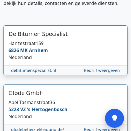
bekijk hun details, contacten en geleverde diensten.
De Bitumen Specialist
Hanzestraat
159
6826 MK
Arnhem
Hi 👋 We horen graag uw feedback!
Nederland
debitumenspecialist.nl
Bedrijf weergeven
Gløde GmbH
Abel Tasmanstraat
36
Verstuur
5223 VZ
's-Hertogenbosch
Nederland
glodebeheiztekleidung.de/
Bedrijf weergeven