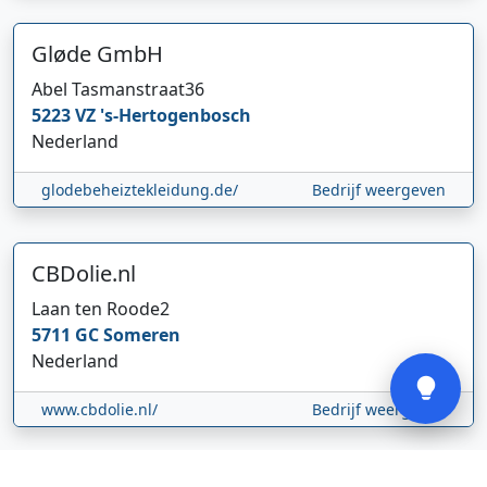
Gløde GmbH
Abel Tasmanstraat
36
5223 VZ
's-Hertogenbosch
Hi 👋 We horen graag uw feedback!
Nederland
glodebeheiztekleidung.de/
Bedrijf weergeven
CBDolie.nl
Laan ten Roode
2
5711 GC
Someren
Verstuur
Nederland
www.cbdolie.nl/
Bedrijf weergeven