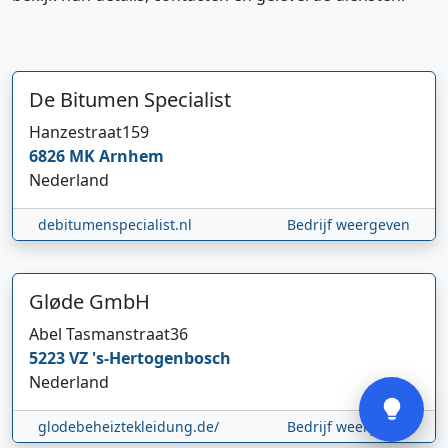
De Bitumen Specialist
Hanzestraat
159
6826 MK
Arnhem
Hi 👋 We horen graag uw feedback!
Nederland
debitumenspecialist.nl
Bedrijf weergeven
Gløde GmbH
Abel Tasmanstraat
36
5223 VZ
's-Hertogenbosch
Verstuur
Nederland
glodebeheiztekleidung.de/
Bedrijf weergeven