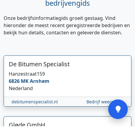
bedrijvengids
Onze bedrijfsinformatiegids groeit gestaag. Vind
hieronder de meest recent geregistreerde bedrijven en
bekijk hun details, contacten en geleverde diensten.
Hi 👋 We horen graag uw feedback!
De Bitumen Specialist
Hanzestraat
159
6826 MK
Arnhem
Nederland
Verstuur
debitumenspecialist.nl
Bedrijf weergeven
Gløde GmbH
Abel Tasmanstraat
36