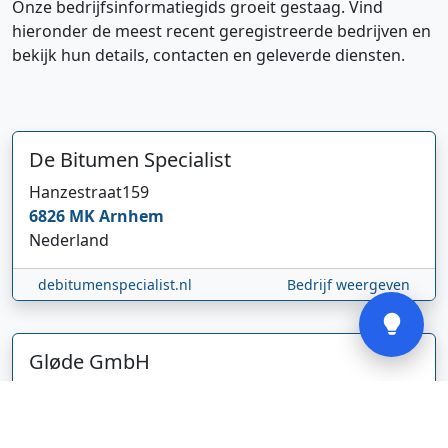
Onze bedrijfsinformatiegids groeit gestaag. Vind
hieronder de meest recent geregistreerde bedrijven en
bekijk hun details, contacten en geleverde diensten.
Hi 👋 We horen graag uw feedback!
De Bitumen Specialist
Hanzestraat
159
6826 MK
Arnhem
Nederland
Verstuur
debitumenspecialist.nl
Bedrijf weergeven
Gløde GmbH
Abel Tasmanstraat
36
5223 VZ
's-Hertogenbosch
Nederland