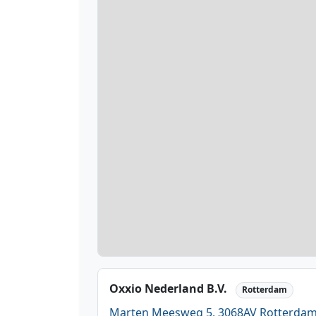
Oxxio Nederland B.V.
Rotterdam
Marten Meesweg 5, 3068AV Rotterda