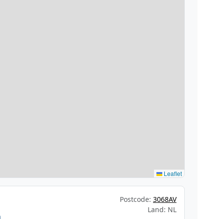
Leaflet
Postcode:
3068AV
Land: NL
m