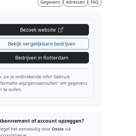
Gegevens
Adressen
FAQ
Bezoek website
Bekijk vergelijkbare bedrijven
Bedrijven in Rotterdam
p: zie je ontbrekende info? Gebruik
nformatie wijzigen/aanvullen” om gegevens
n te vullen.
Abonnement of account opzeggen?
Regel het eenvoudig voor
Oxxio
via
AccountGenie.