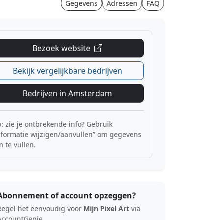
Gegevens
Adressen
FAQ
Bezoek website
Bekijk vergelijkbare bedrijven
Bedrijven in Amsterdam
p: zie je ontbrekende info? Gebruik
nformatie wijzigen/aanvullen” om gegevens
n te vullen.
Abonnement of account opzeggen?
Regel het eenvoudig voor
Mijn Pixel Art
via
AccountGenie.