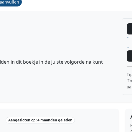
/aanvullen
lden in dit boekje in de juiste volgorde na kunt
Ti
“I
aa
Aangesloten op: 4 maanden geleden