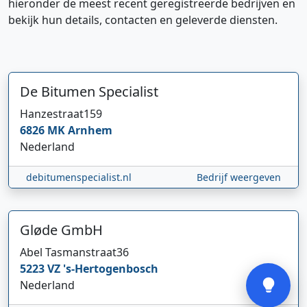
hieronder de meest recent geregistreerde bedrijven en
bekijk hun details, contacten en geleverde diensten.
De Bitumen Specialist
Hanzestraat
159
Hi 👋 We horen graag uw feedback!
6826 MK
Arnhem
Nederland
debitumenspecialist.nl
Bedrijf weergeven
Gløde GmbH
Abel Tasmanstraat
36
Verstuur
5223 VZ
's-Hertogenbosch
Nederland