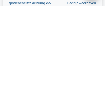
glodebeheiztekleidung.de/
Bedrijf weergeven
CBDolie.nl
Laan ten Roode
2
5711 GC
Someren
Nederland
www.cbdolie.nl/
Bedrijf weergeven
MOBPARTSTORE
Online winkel – levering in Nederland
67/1-13b
10115
Tallinn
Estland
www.mobpartstore.nl/
Bedrijf weergeven