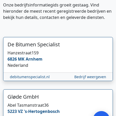
Onze bedrijfsinformatiegids groeit gestaag. Vind
hieronder de meest recent geregistreerde bedrijven en
bekijk hun details, contacten en geleverde diensten.
De Bitumen Specialist
Hanzestraat
159
6826 MK
Arnhem
Hi 👋 We horen graag uw feedback!
Nederland
debitumenspecialist.nl
Bedrijf weergeven
Gløde GmbH
Abel Tasmanstraat
36
Verstuur
5223 VZ
's-Hertogenbosch