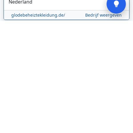
Nederland
glodebeheiztekleidung.de/
Bedrijf weergeven
CBDolie.nl
Laan ten Roode
2
5711 GC
Someren
Nederland
www.cbdolie.nl/
Bedrijf weergeven
MOBPARTSTORE
Online winkel – levering in Nederland
67/1-13b
10115
Tallinn
Estland