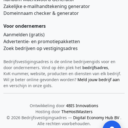
Zakelijke e‑mailhandtekening generator
Domeinnaam checker & generator
Voor ondernemers
Aanmelden (gratis)
Advertentie‑ en promotiepakketten
Zoek bedrijven op vestigingsadres
Bedrijfsvestigingsadres is de online bedrijvengids voor en
Hi 👋 We horen graag uw feedback!
door ondernemers. Vind op één plek het
bedrijfsadres
,
KvK‑nummer, website, producten en diensten van elk bedrijf.
Wil je beter online gevonden worden?
Meld jouw bedrijf aan
en verschijn in onze gids.
Ontwikkeling door
4BIS Innovations
Hosting door
TheHostMasters
Verstuur
© 2026 Bedrijfsvestigingsadres —
Digital Economy Hub BV
.
Alle rechten voorbehouden.