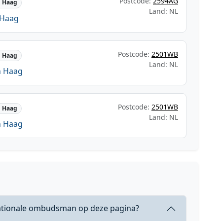
Postcode:
2594AG
 Haag
Land: NL
 Haag
Postcode:
2501WB
 Haag
Land: NL
n Haag
Postcode:
2501WB
 Haag
Land: NL
n Haag
Nationale ombudsman op deze pagina?