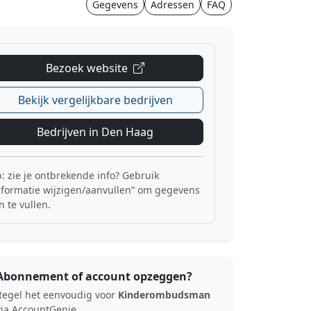
Gegevens
Adressen
FAQ
Bezoek website
Bekijk vergelijkbare bedrijven
Bedrijven in Den Haag
p: zie je ontbrekende info? Gebruik
nformatie wijzigen/aanvullen” om gegevens
n te vullen.
Abonnement of account opzeggen?
Regel het eenvoudig voor
Kinderombudsman
via AccountGenie.