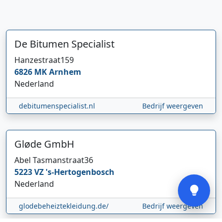
De Bitumen Specialist
Hanzestraat
159
6826 MK
Arnhem
Hi 👋 We horen graag uw feedback!
Nederland
debitumenspecialist.nl
Bedrijf weergeven
Gløde GmbH
Abel Tasmanstraat
36
Verstuur
5223 VZ
's-Hertogenbosch
Nederland
glodebeheiztekleidung.de/
Bedrijf weergeven