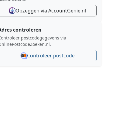
Opzeggen via AccountGenie.nl
Adres controleren
Controleer postcodegegevens via
OnlinePostcodeZoeken.nl.
Controleer postcode