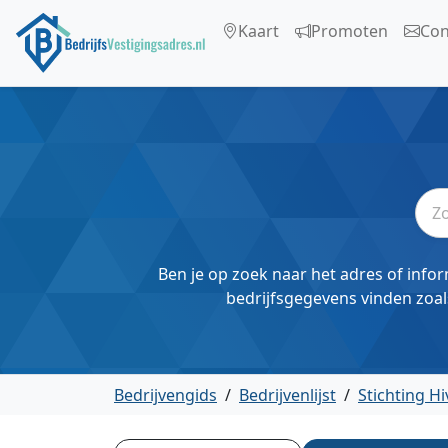
Kaart
Promoten
Con
Ben je op zoek naar het adres of infor
bedrijfsgegevens vinden zoal
Bedrijvengids
/
Bedrijvenlijst
/
Stichting H