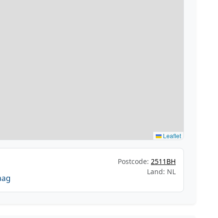
Leaflet
Postcode:
2511BH
Land: NL
aag