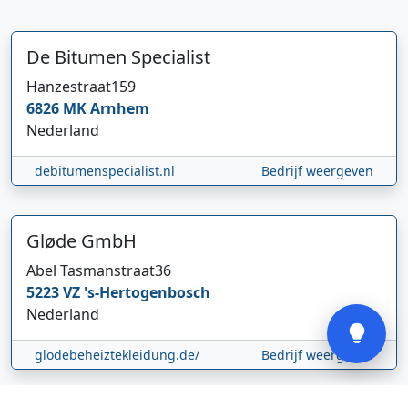
De Bitumen Specialist
Hanzestraat
159
6826 MK
Arnhem
Hi 👋 We horen graag uw feedback!
Nederland
debitumenspecialist.nl
Bedrijf weergeven
Gløde GmbH
Abel Tasmanstraat
36
5223 VZ
's-Hertogenbosch
Verstuur
Nederland
glodebeheiztekleidung.de/
Bedrijf weergeven