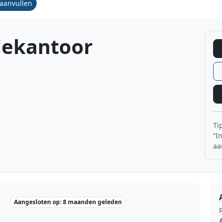
/aanvullen
iekantoor
Ti
“I
aa
Aangesloten op: 8 maanden geleden