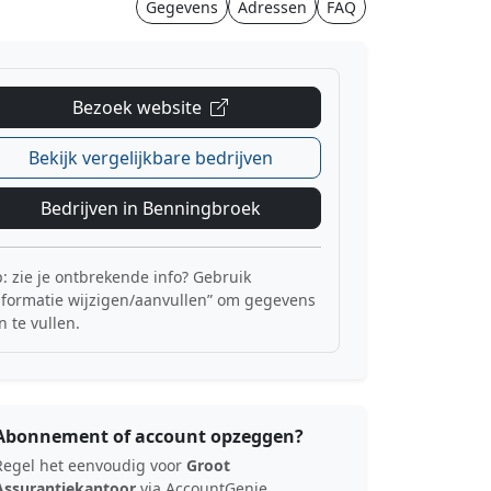
Gegevens
Adressen
FAQ
Bezoek website
Bekijk vergelijkbare bedrijven
Bedrijven in Benningbroek
p: zie je ontbrekende info? Gebruik
nformatie wijzigen/aanvullen” om gegevens
n te vullen.
Abonnement of account opzeggen?
Regel het eenvoudig voor
Groot
Assurantiekantoor
via AccountGenie.