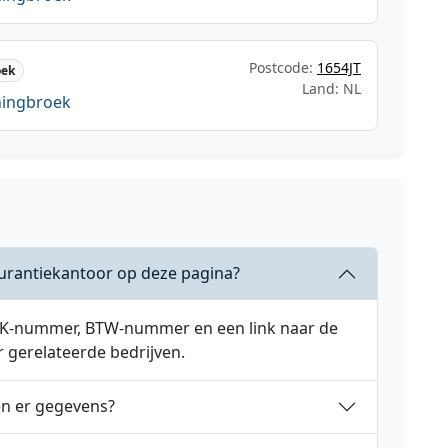
Postcode:
1654JT
oek
Land: NL
ningbroek
urantiekantoor op deze pagina?
 KVK-nummer, BTW-nummer en een link naar de
r gerelateerde bedrijven.
en er gegevens?