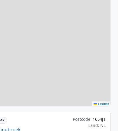
Leaflet
Postcode:
1654JT
oek
Land: NL
ningbroek