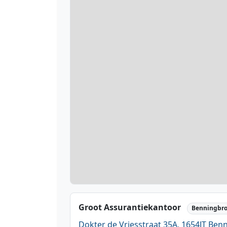
Groot Assurantiekantoor
Benningbr
Dokter de Vriesstraat 35A, 1654JT Ben