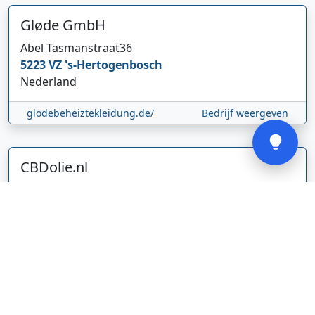
Gløde GmbH
Abel Tasmanstraat
36
5223 VZ
's-Hertogenbosch
Nederland
Verstuur
glodebeheiztekleidung.de/
Bedrijf weergeven
CBDolie.nl
Laan ten Roode
2
5711 GC
Someren
Nederland
www.cbdolie.nl/
Bedrijf weergeven
MOBPARTSTORE