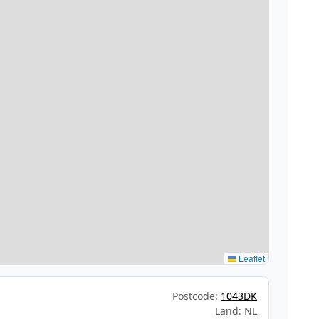
Leaflet
Postcode:
1043DK
Land: NL