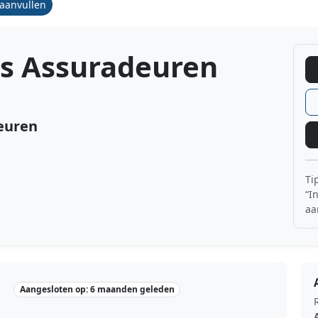
/aanvullen
s Assuradeuren
euren
Ti
“I
aa
Aangesloten op: 6 maanden geleden