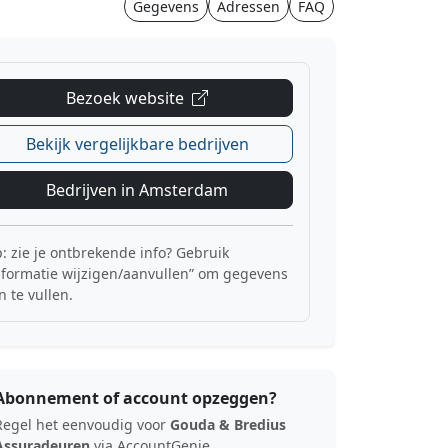
Gegevens
Adressen
FAQ
Bezoek website
Bekijk vergelijkbare bedrijven
Bedrijven in Amsterdam
p: zie je ontbrekende info? Gebruik
nformatie wijzigen/aanvullen” om gegevens
n te vullen.
Abonnement of account opzeggen?
Regel het eenvoudig voor
Gouda & Bredius
Assuradeuren
via AccountGenie.