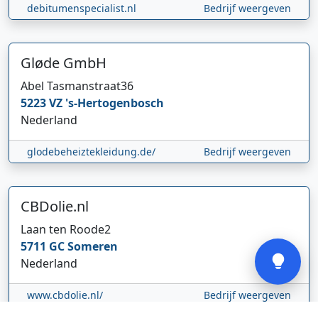
debitumenspecialist.nl
Bedrijf weergeven
Gløde GmbH
Abel Tasmanstraat
36
Hi 👋 We horen graag uw feedback!
5223 VZ
's-Hertogenbosch
Nederland
glodebeheiztekleidung.de/
Bedrijf weergeven
CBDolie.nl
Laan ten Roode
2
Verstuur
5711 GC
Someren
Nederland
www.cbdolie.nl/
Bedrijf weergeven