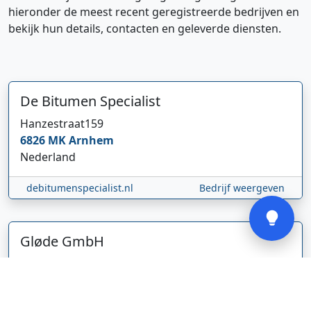
hieronder de meest recent geregistreerde bedrijven en
bekijk hun details, contacten en geleverde diensten.
Hi 👋 We horen graag uw feedback!
De Bitumen Specialist
Hanzestraat
159
6826 MK
Arnhem
Nederland
Verstuur
debitumenspecialist.nl
Bedrijf weergeven
Gløde GmbH
Abel Tasmanstraat
36
5223 VZ
's-Hertogenbosch
Nederland