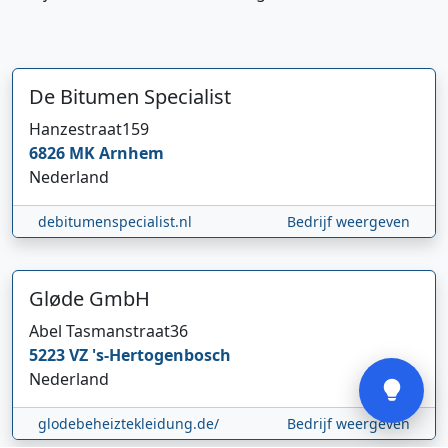
De Bitumen Specialist
Hanzestraat
159
6826 MK
Arnhem
Hi 👋 We horen graag uw feedback!
Nederland
debitumenspecialist.nl
Bedrijf weergeven
Gløde GmbH
Abel Tasmanstraat
36
Verstuur
5223 VZ
's-Hertogenbosch
Nederland
glodebeheiztekleidung.de/
Bedrijf weergeven