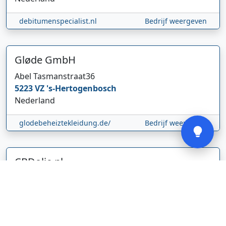
Hi 👋 We horen graag uw feedback!
debitumenspecialist.nl
Bedrijf weergeven
Gløde GmbH
Abel Tasmanstraat
36
5223 VZ
's-Hertogenbosch
Nederland
Verstuur
glodebeheiztekleidung.de/
Bedrijf weergeven
CBDolie.nl
Laan ten Roode
2
5711 GC
Someren
Nederland
www.cbdolie.nl/
Bedrijf weergeven