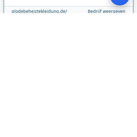
glodebeheiztekleidung.de/
Bedrijf weergeven
CBDolie.nl
Laan ten Roode
2
5711 GC
Someren
Nederland
www.cbdolie.nl/
Bedrijf weergeven
MOBPARTSTORE
Online winkel – levering in Nederland
67/1-13b
10115
Tallinn
Estland
www.mobpartstore.nl/
Bedrijf weergeven