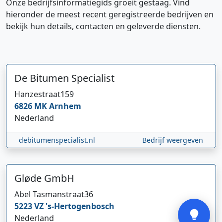
Onze bedrijfsinformatiegids groeit gestaag. Vind
hieronder de meest recent geregistreerde bedrijven en
bekijk hun details, contacten en geleverde diensten.
De Bitumen Specialist
Hanzestraat
159
Hi 👋 We horen graag uw feedback!
6826 MK
Arnhem
Nederland
debitumenspecialist.nl
Bedrijf weergeven
Gløde GmbH
Verstuur
Abel Tasmanstraat
36
5223 VZ
's-Hertogenbosch
Nederland