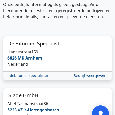
Onze bedrijfsinformatiegids groeit gestaag. Vind
hieronder de meest recent geregistreerde bedrijven en
bekijk hun details, contacten en geleverde diensten.
De Bitumen Specialist
Hanzestraat
159
Hi 👋 We horen graag uw feedback!
6826 MK
Arnhem
Nederland
debitumenspecialist.nl
Bedrijf weergeven
Gløde GmbH
Verstuur
Abel Tasmanstraat
36
5223 VZ
's-Hertogenbosch