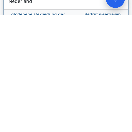
Nederland
glodebeheiztekleidung.de/
Bedrijf weergeven
CBDolie.nl
Laan ten Roode
2
5711 GC
Someren
Nederland
www.cbdolie.nl/
Bedrijf weergeven
MOBPARTSTORE
Online winkel – levering in Nederland
67/1-13b
10115
Tallinn
Estland