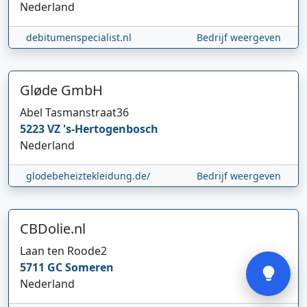
Nederland
debitumenspecialist.nl
Bedrijf weergeven
Gløde GmbH
Abel Tasmanstraat
36
Hi 👋 We horen graag uw feedback!
5223 VZ
's-Hertogenbosch
Nederland
glodebeheiztekleidung.de/
Bedrijf weergeven
CBDolie.nl
Verstuur
Laan ten Roode
2
5711 GC
Someren
Nederland